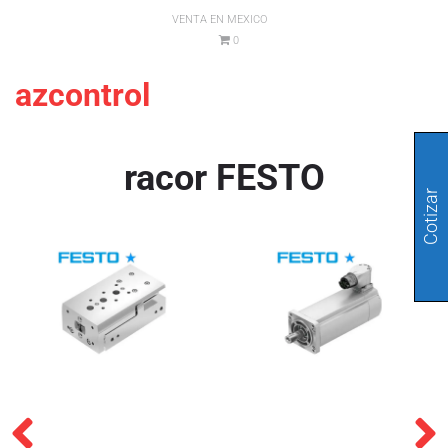
VENTA EN MEXICO
0
azcontrol
racor FESTO
Cotizar