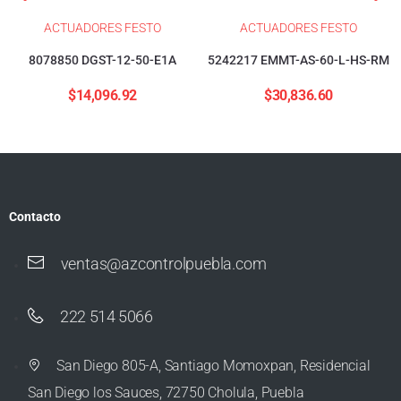
ACTUADORES FESTO
ACTUADORES FESTO
8078850 DGST-12-50-E1A
5242217 EMMT-AS-60-L-HS-RM
$
14,096.92
$
30,836.60
Contacto
ventas@azcontrolpuebla.com
222 514 5066
San Diego 805-A, Santiago Momoxpan, Residencial
San Diego los Sauces, 72750 Cholula, Puebla