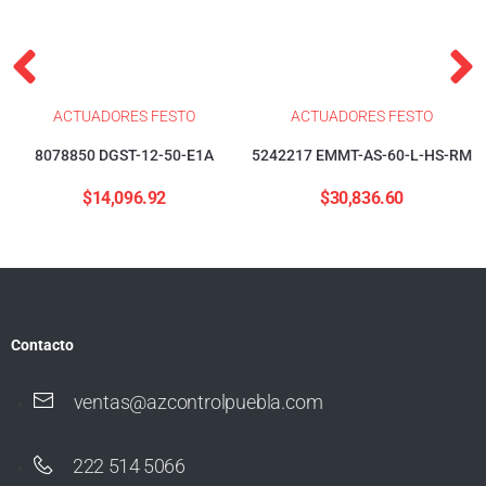
ACTUADORES FESTO
ACTUADORES FESTO
8078850 DGST-12-50-E1A
5242217 EMMT-AS-60-L-HS-RM
$
14,096.92
$
30,836.60
Contacto
ventas@azcontrolpuebla.com
222 514 5066