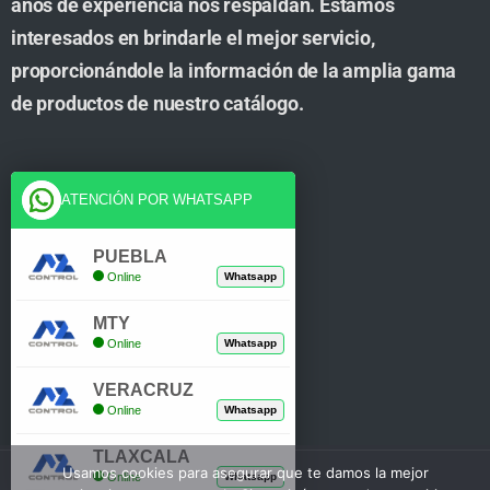
años de experiencia nos respaldan. Estamos
interesados en brindarle el mejor servicio,
proporcionándole la información de la amplia gama
de productos de nuestro catálogo.
Cuenta
ATENCIÓN POR WHATSAPP
Tienda
PUEBLA
Online
Whatsapp
Carrito
MTY
Mi Cuenta
Online
Whatsapp
Verificar Compra
VERACRUZ
Online
Whatsapp
TLAXCALA
Usamos cookies para asegurar que te damos la mejor
Online
Whatsapp