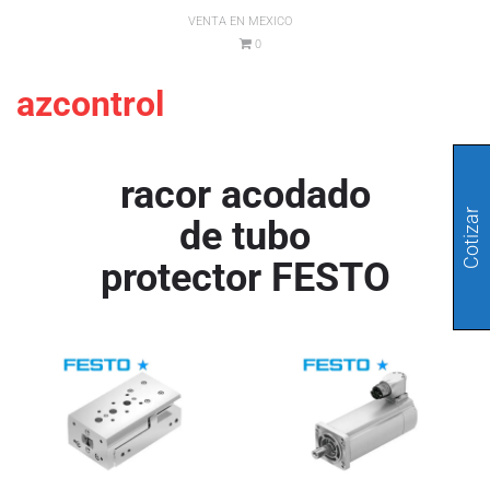
VENTA EN MEXICO
0
azcontrol
racor acodado
Cotizar
de tubo
protector FESTO