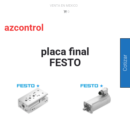
VENTA EN MEXICO
0
azcontrol
placa final
Cotizar
FESTO