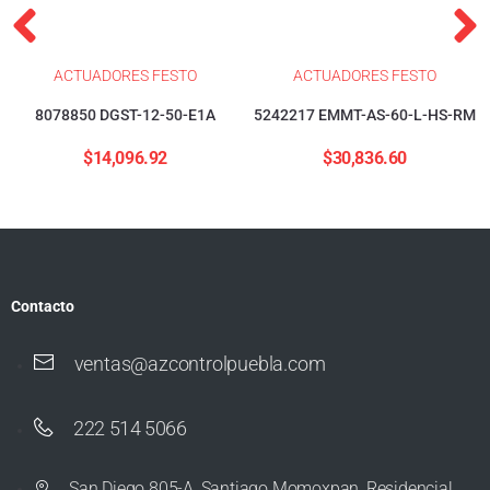
ACTUADORES FESTO
ACTUADORES FESTO
8078850 DGST-12-50-E1A
5242217 EMMT-AS-60-L-HS-RM
$
14,096.92
$
30,836.60
Contacto
ventas@azcontrolpuebla.com
222 514 5066
San Diego 805-A, Santiago Momoxpan, Residencial