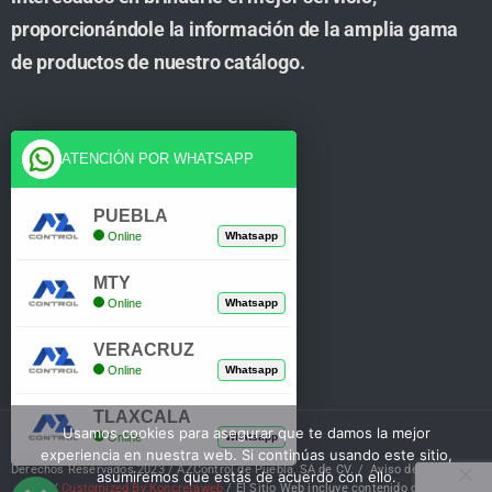
proporcionándole la información de la amplia gama
de productos de nuestro catálogo.
Cuenta
ATENCIÓN POR WHATSAPP
Tienda
PUEBLA
Online
Whatsapp
Carrito
MTY
Mi Cuenta
Online
Whatsapp
Verificar Compra
VERACRUZ
Online
Whatsapp
TLAXCALA
Usamos cookies para asegurar que te damos la mejor
Online
Whatsapp
experiencia en nuestra web. Si continúas usando este sitio,
Derechos Reservados 2023 / AZControl de Puebla, SA de CV. /
Aviso de Privacidad
asumiremos que estás de acuerdo con ello.
/
Customized By Koncretaweb
/ El Sitio Web incluye contenido de IA