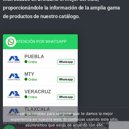
proporcionándole la información de la amplia gama
de productos de nuestro catálogo.
Cuenta
ATENCIÓN POR WHATSAPP
Tienda
PUEBLA
Online
Whatsapp
Carrito
MTY
Mi Cuenta
Online
Whatsapp
Verificar Compra
VERACRUZ
Online
Whatsapp
TLAXCALA
Usamos cookies para asegurar que te damos la mejor
Online
Whatsapp
experiencia en nuestra web. Si continúas usando este sitio,
Derechos Reservados 2023 / AZControl de Puebla, SA de CV. /
Aviso de Privacidad
asumiremos que estás de acuerdo con ello.
/
Customized By Koncretaweb
/ El Sitio Web incluye contenido de IA