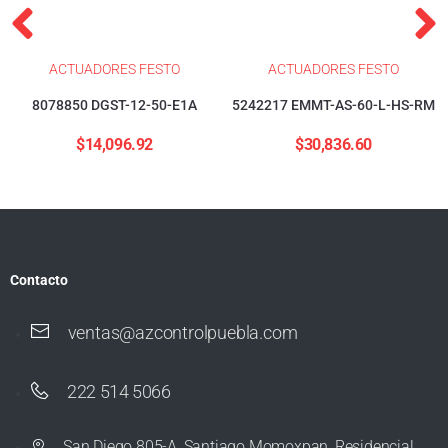
ACTUADORES FESTO
ACTUADORES FESTO
8078850 DGST-12-50-E1A
5242217 EMMT-AS-60-L-HS-RM
$
14,096.92
$
30,836.60
Contacto
ventas@azcontrolpuebla.com
222 514 5066
San Diego 805-A, Santiago Momoxpan, Residencial