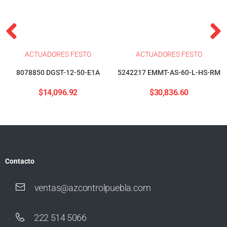
ACTUADORES FESTO
ACTUADORES FESTO
8078850 DGST-12-50-E1A
5242217 EMMT-AS-60-L-HS-RM
$
14,096.92
$
30,836.60
Contacto
ventas@azcontrolpuebla.com
222 514 5066