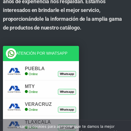
años de experiencia nos respaldan. Estamos
interesados en brindarle el mejor servicio,
proporcionándole la información de la amplia gama
de productos de nuestro catálogo.
Cuenta
ATENCIÓN POR WHATSAPP
Tienda
PUEBLA
Online
Whatsapp
Carrito
MTY
Mi Cuenta
Online
Whatsapp
Verificar Compra
VERACRUZ
Online
Whatsapp
TLAXCALA
Usamos cookies para asegurar que te damos la mejor
Online
Whatsapp