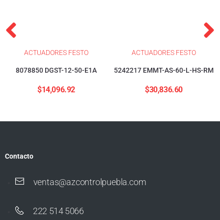
ACTUADORES FESTO
ACTUADORES FESTO
8078850 DGST-12-50-E1A
5242217 EMMT-AS-60-L-HS-RM
$
14,096.92
$
30,836.60
Contacto
ventas@azcontrolpuebla.com
222 514 5066