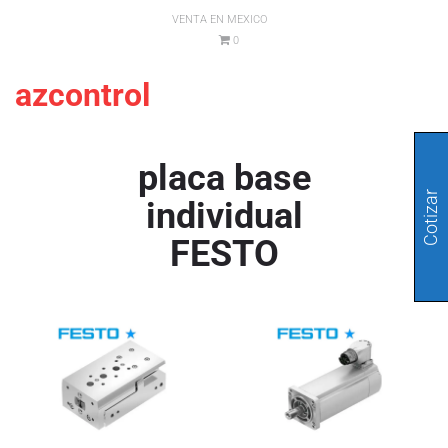
VENTA EN MEXICO
0
azcontrol
placa base
Cotizar
individual
FESTO