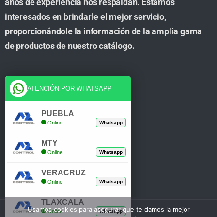
años de experiencia nos respaldan. Estamos
interesados en brindarle el mejor servicio,
proporcionándole la información de la amplia gama
de productos de nuestro catálogo.
Cuenta
ATENCIÓN POR WHATSAPP
Tienda
PUEBLA
Online
Whatsapp
Carrito
MTY
Mi Cuenta
Online
Whatsapp
Verificar Compra
VERACRUZ
Online
Whatsapp
TLAXCALA
Usamos cookies para asegurar que te damos la mejor
Online
Whatsapp