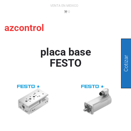
VENTA EN MEXICO
0
azcontrol
placa base
Cotizar
FESTO