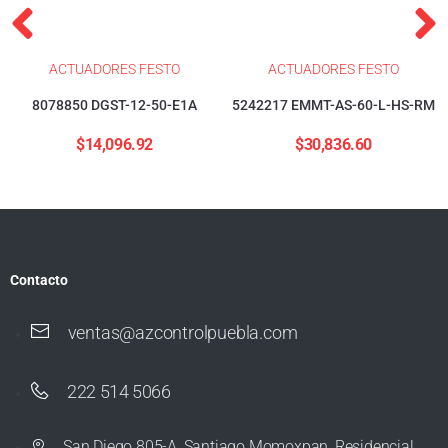
ACTUADORES FESTO
ACTUADORES FESTO
8078850 DGST-12-50-E1A
5242217 EMMT-AS-60-L-HS-RM
$
14,096.92
$
30,836.60
Contacto
ventas@azcontrolpuebla.com
222 514 5066
San Diego 805-A, Santiago Momoxpan, Residencial