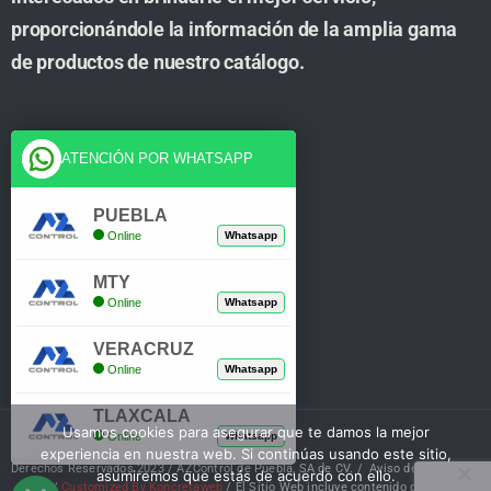
proporcionándole la información de la amplia gama
de productos de nuestro catálogo.
Cuenta
ATENCIÓN POR WHATSAPP
Tienda
PUEBLA
Online
Whatsapp
Carrito
MTY
Mi Cuenta
Online
Whatsapp
Verificar Compra
VERACRUZ
Online
Whatsapp
TLAXCALA
Usamos cookies para asegurar que te damos la mejor
Online
Whatsapp
experiencia en nuestra web. Si continúas usando este sitio,
Derechos Reservados 2023 / AZControl de Puebla, SA de CV. /
Aviso de Privacidad
asumiremos que estás de acuerdo con ello.
/
Customized By Koncretaweb
/ El Sitio Web incluye contenido de IA