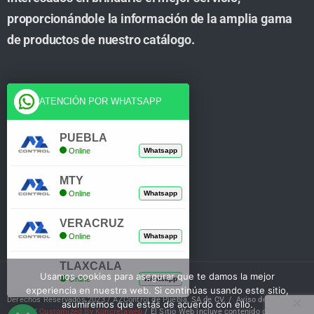
proporcionándole la información de la amplia gama
de productos de nuestro catálogo.
Cuenta
ATENCIÓN POR WHATSAPP
Tienda
PUEBLA
Online
Whatsapp
Carrito
MTY
Mi Cuenta
Online
Whatsapp
Verificar Compra
VERACRUZ
Online
Whatsapp
TLAXCALA
Usamos cookies para asegurar que te damos la mejor
Online
Whatsapp
experiencia en nuestra web. Si continúas usando este sitio,
Derechos Reservados 2023 / AZControl de Puebla, SA de CV. /
Aviso de Privacidad
asumiremos que estás de acuerdo con ello.
/
Customized By Koncretaweb
/ El Sitio Web incluye contenido de IA