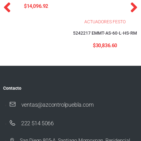
$
14,096.92
ACTUADORES FESTO
5242217 EMMT-AS-60-L-HS-RM
$
30,836.60
Contacto
ventas@azcontrolpuebla.com
222 514 5066
San Diego 805-A, Santiago Momoxpan, Residencial