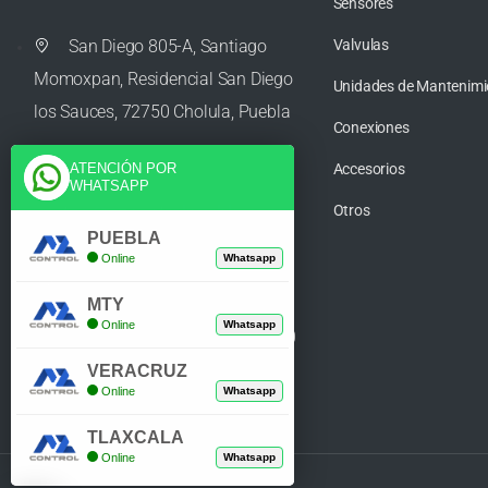
Sensores
San Diego 805-A, Santiago
Valvulas
Momoxpan, Residencial San Diego
Unidades de Mantenimi
los Sauces, 72750 Cholula, Puebla
Conexiones
Accesorios
ATENCIÓN POR
WHATSAPP
ventas@azcontrolpuebla.com
Otros
PUEBLA
Online
Whatsapp
272 282 8890
MTY
Online
Whatsapp
Poniente. 7 469, Centro, 94370
Orizaba, Veracruz
VERACRUZ
Online
Whatsapp
TLAXCALA
Online
Whatsapp