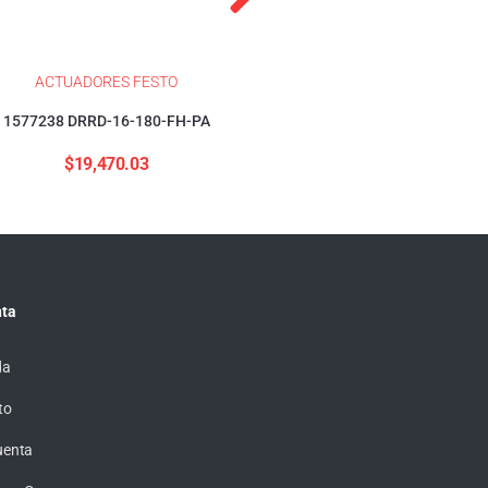
ACTUADORES FESTO
ACTUADORES FESTO
1577238 DRRD-16-180-FH-PA
1376423 DSBC-32-40-PP
$
19,470.03
$
4,155.57
ta
da
to
uenta