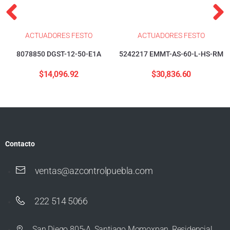
ACTUADORES FESTO
ACTUADORES FESTO
8078850 DGST-12-50-E1A
5242217 EMMT-AS-60-L-HS-RM
$
14,096.92
$
30,836.60
Contacto
ventas@azcontrolpuebla.com
222 514 5066
San Diego 805-A, Santiago Momoxpan, Residencial