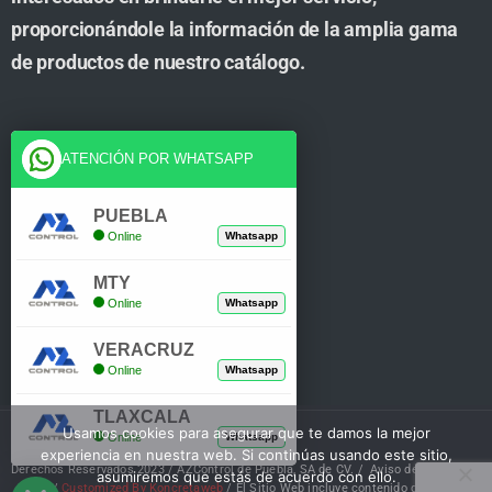
proporcionándole la información de la amplia gama
de productos de nuestro catálogo.
Cuenta
ATENCIÓN POR WHATSAPP
Tienda
PUEBLA
Online
Whatsapp
Carrito
MTY
Mi Cuenta
Online
Whatsapp
Verificar Compra
VERACRUZ
Online
Whatsapp
TLAXCALA
Usamos cookies para asegurar que te damos la mejor
Online
Whatsapp
experiencia en nuestra web. Si continúas usando este sitio,
Derechos Reservados 2023 / AZControl de Puebla, SA de CV. /
Aviso de Privacidad
asumiremos que estás de acuerdo con ello.
/
Customized By Koncretaweb
/ El Sitio Web incluye contenido de IA