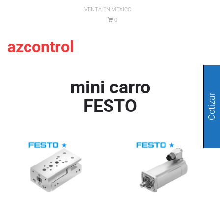
VENTA EN MEXICO
0
azcontrol
mini carro
Cotizar
FESTO