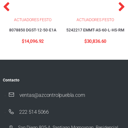
ACTUADORES FESTO
ACTUADORES FESTO
8078850 DGST-12-50-E1A
5242217 EMMT-AS-60-L-HS-RM
$
14,096.92
$
30,836.60
Contacto
ventas@azcontrolpuebla.com
222 514 5066
San Diego 805-A, Santiago Momoxpan, Residencial