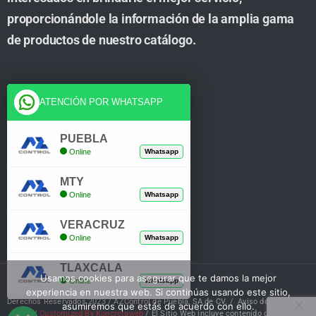
proporcionándole la información de la amplia gama
de productos de nuestro catálogo.
Cuenta
ATENCIÓN POR WHATSAPP
Tienda
PUEBLA
Online
Whatsapp
Carrito
MTY
Mi Cuenta
Online
Whatsapp
Verificar Compra
VERACRUZ
Online
Whatsapp
TLAXCALA
Usamos cookies para asegurar que te damos la mejor
Online
Whatsapp
experiencia en nuestra web. Si continúas usando este sitio,
Derechos Reservados 2023 / AZControl de Puebla, SA de CV. /
Aviso de Privacidad
asumiremos que estás de acuerdo con ello.
/
Customized By Koncretaweb
/ El Sitio Web incluye contenido de IA