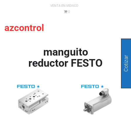
VENTA EN MEXICO
0
azcontrol
manguito
Cotizar
reductor FESTO