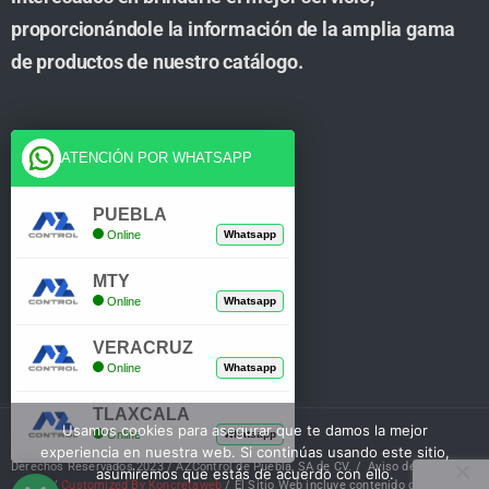
proporcionándole la información de la amplia gama
de productos de nuestro catálogo.
Cuenta
ATENCIÓN POR WHATSAPP
Tienda
PUEBLA
Online
Whatsapp
Carrito
MTY
Mi Cuenta
Online
Whatsapp
Verificar Compra
VERACRUZ
Online
Whatsapp
TLAXCALA
Usamos cookies para asegurar que te damos la mejor
Online
Whatsapp
experiencia en nuestra web. Si continúas usando este sitio,
Derechos Reservados 2023 / AZControl de Puebla, SA de CV. /
Aviso de Privacidad
asumiremos que estás de acuerdo con ello.
/
Customized By Koncretaweb
/ El Sitio Web incluye contenido de IA