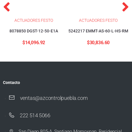
ACTUADORES FESTO
ACTUADORES FESTO
8078850 DGST-12-50-E1A
5242217 EMMT-AS-60-L-HS-RM
$
14,096.92
$
30,836.60
Contacto
ventas@azcontrolpuebla.com
222 514 5066
San Diego 805-A, Santiago Momoxpan, Residencial