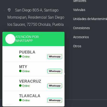
Sensores
San Diego 805-A, Santiago
Valvulas
Momoxpan, Residencial San Diego
Unidades de Mantenimi
los Sauces, 72750 Cholula, Puebla
Conexiones
Accesorios
ATENCIÓN POR
WHATSAPP
ventas@azcontrolpuebla.com
Otros
PUEBLA
Online
Whatsapp
272 282 8890
MTY
Online
Whatsapp
Poniente. 7 469, Centro, 94370
Orizaba, Veracruz
VERACRUZ
Online
Whatsapp
TLAXCALA
Online
Whatsapp