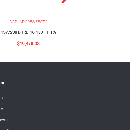
ACTUADORES FESTO
ACTUADORES FESTO
1577238 DRRD-16-180-FH-PA
1376423 DSBC-32-40-PP
$
19,470.03
$
4,155.57
ta
da
to
uenta