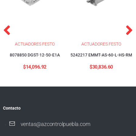
ACTUADORES FESTO
ACTUADORES FESTO
8078850 DGST-12-50-E1A
5242217 EMMT-AS-60-L-HS-RM
$
14,096.92
$
30,836.60
Contacto
ventas@azcontrolpuebla.com