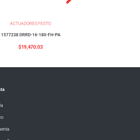
ACTUADORES FESTO
ACTUADORES FESTO
1577238 DRRD-16-180-FH-PA
1376423 DSBC-32-40-PP
$
19,470.03
$
4,155.57
ta
da
to
uenta