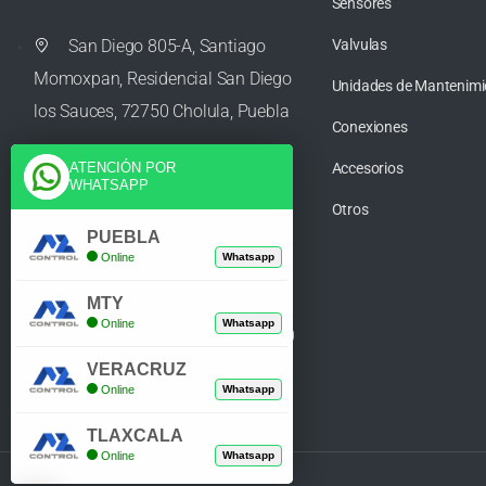
Sensores
San Diego 805-A, Santiago
Valvulas
Momoxpan, Residencial San Diego
Unidades de Mantenimi
los Sauces, 72750 Cholula, Puebla
Conexiones
Accesorios
ATENCIÓN POR
WHATSAPP
ventas@azcontrolpuebla.com
Otros
PUEBLA
Online
Whatsapp
272 282 8890
MTY
Online
Whatsapp
Poniente. 7 469, Centro, 94370
Orizaba, Veracruz
VERACRUZ
Online
Whatsapp
TLAXCALA
Online
Whatsapp