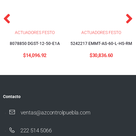
ACTUADORES FESTO
ACTUADORES FESTO
8078850 DGST-12-50-E1A
5242217 EMMT-AS-60-L-HS-RM
$
14,096.92
$
30,836.60
Contacto
ventas@azcontrolpuebla.com
222 514 5066