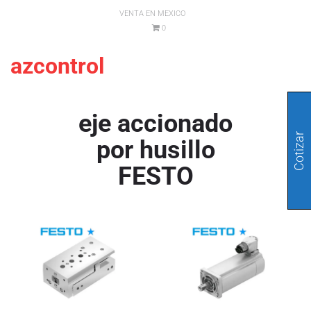
VENTA EN MEXICO
0
azcontrol
eje accionado
Cotizar
por husillo
FESTO