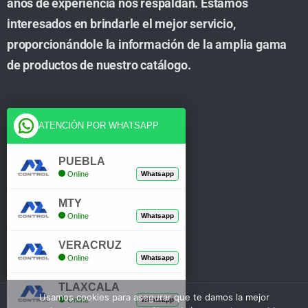
años de experiencia nos respaldan. Estamos
interesados en brindarle el mejor servicio,
proporcionándole la información de la amplia gama
de productos de nuestro catálogo.
Cuenta
ATENCIÓN POR WHATSAPP
Tienda
PUEBLA
Online
Whatsapp
Carrito
MTY
Mi Cuenta
Online
Whatsapp
Verificar Compra
VERACRUZ
Online
Whatsapp
TLAXCALA
Usamos cookies para asegurar que te damos la mejor
Online
Whatsapp