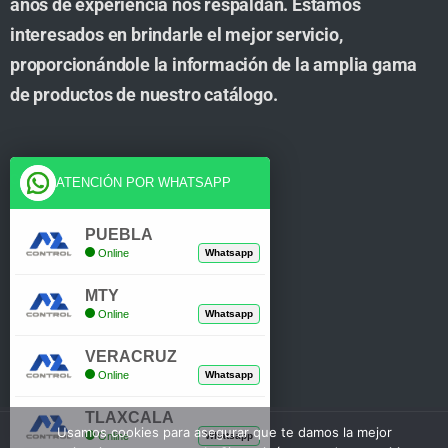
años de experiencia nos respaldan. Estamos
interesados en brindarle el mejor servicio,
proporcionándole la información de la amplia gama
de productos de nuestro catálogo.
Cuenta
ATENCIÓN POR WHATSAPP
Tienda
PUEBLA
Online
Whatsapp
Carrito
MTY
Mi Cuenta
Online
Whatsapp
Verificar Compra
VERACRUZ
Online
Whatsapp
TLAXCALA
Usamos cookies para asegurar que te damos la mejor
Online
Whatsapp