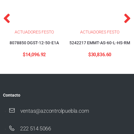
ACTUADORES FESTO
ACTUADORES FESTO
8078850 DGST-12-50-E1A
5242217 EMMT-AS-60-L-HS-RM
$
14,096.92
$
30,836.60
Contacto
ventas@azcontrolpuebla.com
222 514 5066