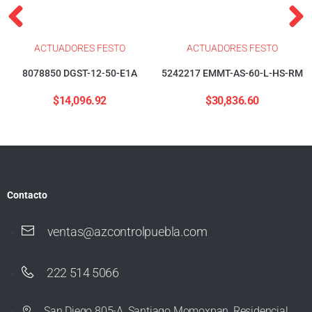
ACTUADORES FESTO
ACTUADORES FESTO
8078850 DGST-12-50-E1A
5242217 EMMT-AS-60-L-HS-RM
$
14,096.92
$
30,836.60
Contacto
ventas@azcontrolpuebla.com
222 514 5066
San Diego 805-A, Santiago Momoxpan, Residencial