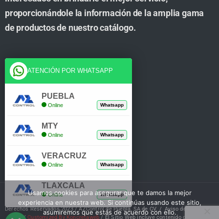
proporcionándole la información de la amplia gama
de productos de nuestro catálogo.
Cuenta
ATENCIÓN POR WHATSAPP
Tienda
PUEBLA
Online
Whatsapp
Carrito
MTY
Mi Cuenta
Online
Whatsapp
Verificar Compra
VERACRUZ
Online
Whatsapp
TLAXCALA
Usamos cookies para asegurar que te damos la mejor
Online
Whatsapp
experiencia en nuestra web. Si continúas usando este sitio,
Derechos Reservados 2023 / AZControl de Puebla, SA de CV. /
Aviso de Privacidad
asumiremos que estás de acuerdo con ello.
/
Customized By Koncretaweb
/ El Sitio Web incluye contenido de IA