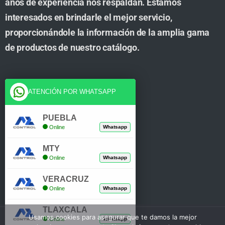
años de experiencia nos respaldan. Estamos
interesados en brindarle el mejor servicio,
proporcionándole la información de la amplia gama
de productos de nuestro catálogo.
Cuenta
ATENCIÓN POR WHATSAPP
Tienda
PUEBLA
Online
Whatsapp
Carrito
MTY
Mi Cuenta
Online
Whatsapp
Verificar Compra
VERACRUZ
Online
Whatsapp
TLAXCALA
Usamos cookies para asegurar que te damos la mejor
Online
Whatsapp