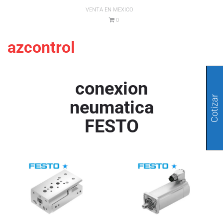
VENTA EN MEXICO
0
azcontrol
conexion
Cotizar
neumatica
FESTO