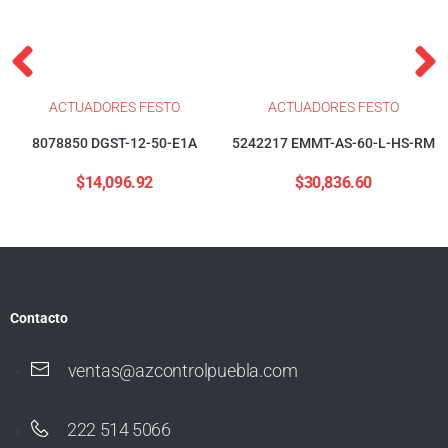
ACTUADORES FESTO
ACTUADORES FESTO
8078850 DGST-12-50-E1A
5242217 EMMT-AS-60-L-HS-RM
$
14,096.92
$
30,836.60
Contacto
ventas@azcontrolpuebla.com
222 514 5066