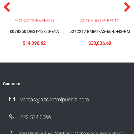
ACTUADORES FESTO
ACTUADORES FESTO
8078850 DGST-12-50-E1A
5242217 EMMT-AS-60-L-HS-RM
$
14,096.92
$
30,836.60
Contacto
ventas@azcontrolpuebla.com
222 514 5066
San Diego 805-A, Santiago Momoxpan, Residencial