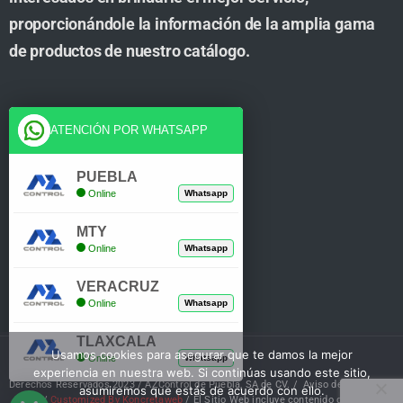
proporcionándole la información de la amplia gama
de productos de nuestro catálogo.
Cuenta
ATENCIÓN POR WHATSAPP
Tienda
PUEBLA
Online
Whatsapp
Carrito
MTY
Mi Cuenta
Online
Whatsapp
Verificar Compra
VERACRUZ
Online
Whatsapp
TLAXCALA
Usamos cookies para asegurar que te damos la mejor
Online
Whatsapp
experiencia en nuestra web. Si continúas usando este sitio,
Derechos Reservados 2023 / AZControl de Puebla, SA de CV. /
Aviso de Privacidad
asumiremos que estás de acuerdo con ello.
/
Customized By Koncretaweb
/ El Sitio Web incluye contenido de IA