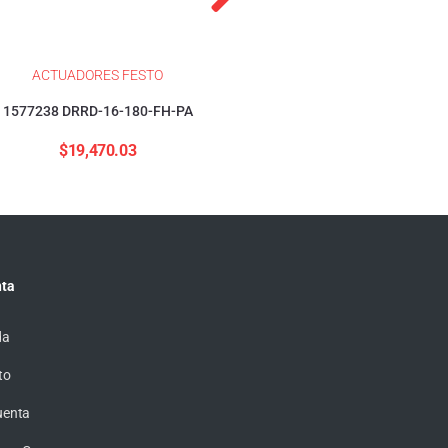
ACTUADORES FESTO
ACTUADORES FESTO
1577238 DRRD-16-180-FH-PA
1376423 DSBC-32-40-PP
$
19,470.03
$
4,155.57
ta
da
to
uenta