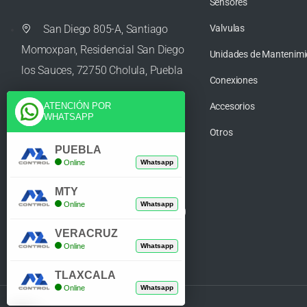
Sensores
San Diego 805-A, Santiago
Valvulas
Momoxpan, Residencial San Diego
Unidades de Mantenimi
los Sauces, 72750 Cholula, Puebla
Conexiones
Accesorios
ATENCIÓN POR
WHATSAPP
ventas@azcontrolpuebla.com
Otros
PUEBLA
Online
Whatsapp
272 282 8890
MTY
Online
Whatsapp
Poniente. 7 469, Centro, 94370
Orizaba, Veracruz
VERACRUZ
Online
Whatsapp
TLAXCALA
Online
Whatsapp