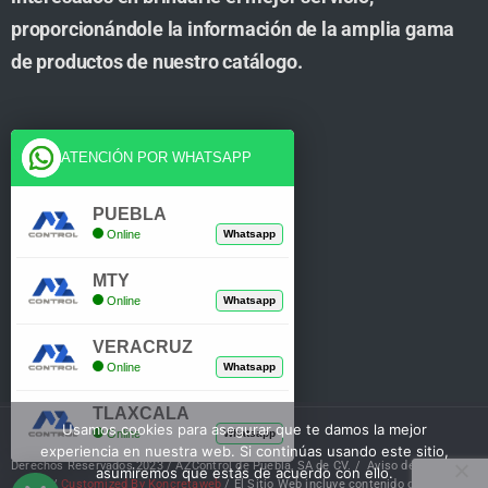
proporcionándole la información de la amplia gama
de productos de nuestro catálogo.
Cuenta
ATENCIÓN POR WHATSAPP
Tienda
PUEBLA
Online
Whatsapp
Carrito
MTY
Mi Cuenta
Online
Whatsapp
Verificar Compra
VERACRUZ
Online
Whatsapp
TLAXCALA
Usamos cookies para asegurar que te damos la mejor
Online
Whatsapp
experiencia en nuestra web. Si continúas usando este sitio,
Derechos Reservados 2023 / AZControl de Puebla, SA de CV. /
Aviso de Privacidad
asumiremos que estás de acuerdo con ello.
/
Customized By Koncretaweb
/ El Sitio Web incluye contenido de IA