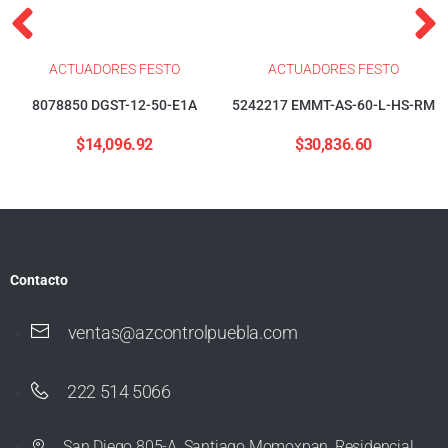
ACTUADORES FESTO
ACTUADORES FESTO
8078850 DGST-12-50-E1A
5242217 EMMT-AS-60-L-HS-RM
$
14,096.92
$
30,836.60
Contacto
ventas@azcontrolpuebla.com
222 514 5066
San Diego 805-A, Santiago Momoxpan, Residencial