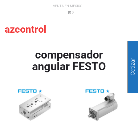
VENTA EN MEXICO
0
azcontrol
compensador
Cotizar
angular FESTO