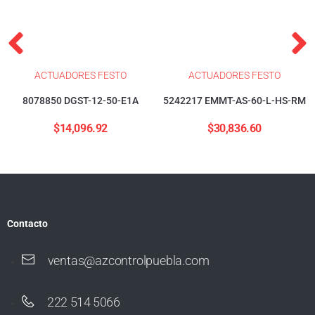
ACTUADORES FESTO
ACTUADORES FESTO
8078850 DGST-12-50-E1A
5242217 EMMT-AS-60-L-HS-RM
$
14,096.92
$
30,836.60
Contacto
ventas@azcontrolpuebla.com
222 514 5066