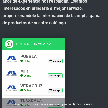
años de experiencia nos respaldan. Estamos
interesados en brindarle el mejor servicio,
proporcionándole la información de la amplia gama
de productos de nuestro catálogo.
Cuenta
ATENCIÓN POR WHATSAPP
Tienda
PUEBLA
Online
Whatsapp
Carrito
MTY
Mi Cuenta
Online
Whatsapp
Verificar Compra
VERACRUZ
Online
Whatsapp
TLAXCALA
Usamos cookies para asegurar que te damos la mejor
Online
Whatsapp