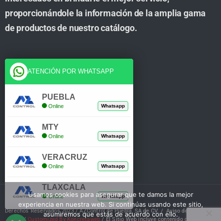
proporcionándole la información de la amplia gama
de productos de nuestro catálogo.
Cuenta
ATENCIÓN POR WHATSAPP
Tienda
PUEBLA
Online
Whatsapp
Carrito
MTY
Mi Cuenta
Online
Whatsapp
Verificar Compra
VERACRUZ
Online
Whatsapp
TLAXCALA
Usamos cookies para asegurar que te damos la mejor
Online
Whatsapp
experiencia en nuestra web. Si continúas usando este sitio,
Derechos Reservados 2023 / AZControl de Puebla, SA de CV. /
Aviso de Privacidad
asumiremos que estás de acuerdo con ello.
/
Customized By Koncretaweb
/ El Sitio Web incluye contenido de IA