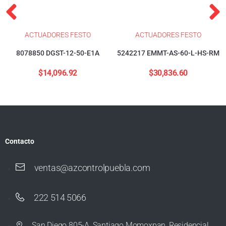
ACTUADORES FESTO
ACTUADORES FESTO
8078850 DGST-12-50-E1A
5242217 EMMT-AS-60-L-HS-RM
$
14,096.92
$
30,836.60
Contacto
ventas@azcontrolpuebla.com
222 514 5066
San Diego 805-A, Santiago Momoxpan, Residencial