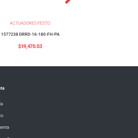
ACTUADORES FESTO
ACTUADORES FESTO
1577238 DRRD-16-180-FH-PA
1376423 DSBC-32-40-PP
$
19,470.03
$
4,155.57
ta
da
to
uenta