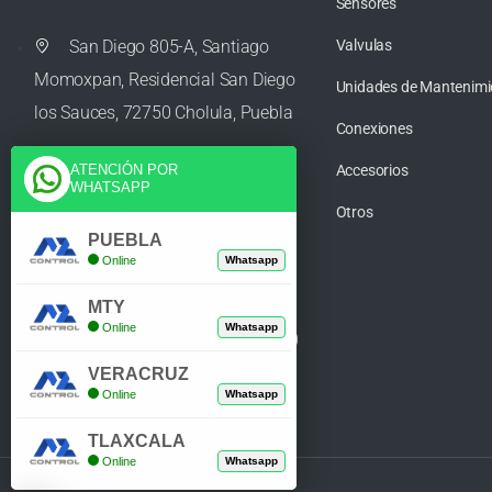
Sensores
San Diego 805-A, Santiago
Valvulas
Momoxpan, Residencial San Diego
Unidades de Mantenimi
los Sauces, 72750 Cholula, Puebla
Conexiones
Accesorios
ATENCIÓN POR
WHATSAPP
ventas@azcontrolpuebla.com
Otros
PUEBLA
Online
Whatsapp
272 282 8890
MTY
Online
Whatsapp
Poniente. 7 469, Centro, 94370
Orizaba, Veracruz
VERACRUZ
Online
Whatsapp
TLAXCALA
Online
Whatsapp