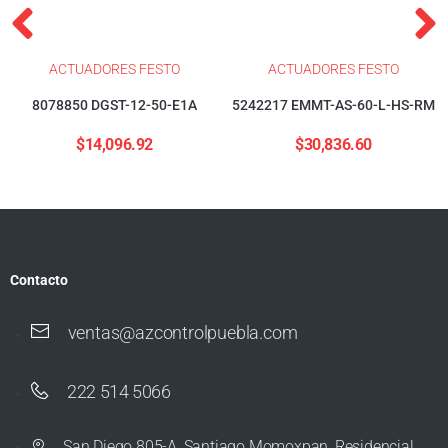
ACTUADORES FESTO
ACTUADORES FESTO
8078850 DGST-12-50-E1A
5242217 EMMT-AS-60-L-HS-RM
$
14,096.92
$
30,836.60
Contacto
ventas@azcontrolpuebla.com
222 514 5066
San Diego 805-A, Santiago Momoxpan, Residencial