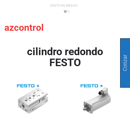
VENTA EN MEXICO
0
azcontrol
cilindro redondo
Cotizar
FESTO