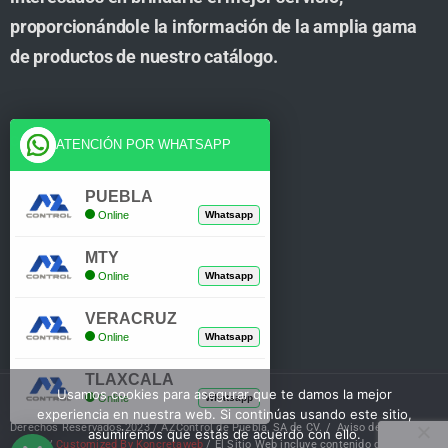
proporcionándole la información de la amplia gama
de productos de nuestro catálogo.
Cuenta
ATENCIÓN POR WHATSAPP
Tienda
PUEBLA
Online
Whatsapp
Carrito
MTY
Mi Cuenta
Online
Whatsapp
Verificar Compra
VERACRUZ
Online
Whatsapp
TLAXCALA
Usamos cookies para asegurar que te damos la mejor
Online
Whatsapp
experiencia en nuestra web. Si continúas usando este sitio,
Derechos Reservados 2023 / AZControl de Puebla, SA de CV. /
Aviso de Privacidad
asumiremos que estás de acuerdo con ello.
/
Customized By Koncretaweb
/ El Sitio Web incluye contenido de IA