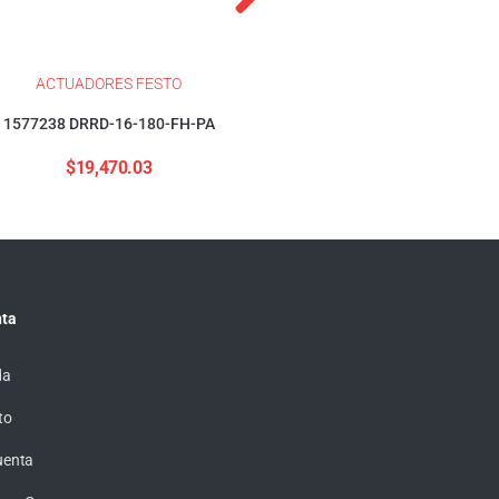
ACTUADORES FESTO
ACTUADORES FESTO
1577238 DRRD-16-180-FH-PA
1376423 DSBC-32-40-PP
$
19,470.03
$
4,155.57
ta
da
to
uenta