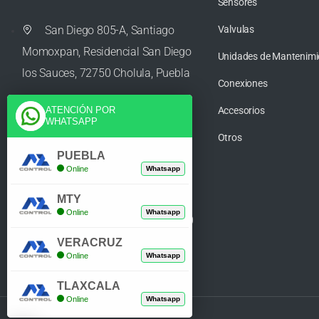
Sensores
San Diego 805-A, Santiago
Valvulas
Momoxpan, Residencial San Diego
Unidades de Mantenimi
los Sauces, 72750 Cholula, Puebla
Conexiones
Accesorios
ATENCIÓN POR
WHATSAPP
ventas@azcontrolpuebla.com
Otros
PUEBLA
Online
Whatsapp
272 282 8890
MTY
Online
Whatsapp
Poniente. 7 469, Centro, 94370
Orizaba, Veracruz
VERACRUZ
Online
Whatsapp
TLAXCALA
Online
Whatsapp