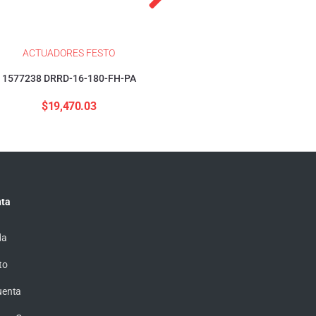
ACTUADORES FESTO
ACTUADORES FESTO
1577238 DRRD-16-180-FH-PA
1376423 DSBC-32-40-PP
$
19,470.03
$
4,155.57
ta
da
to
uenta