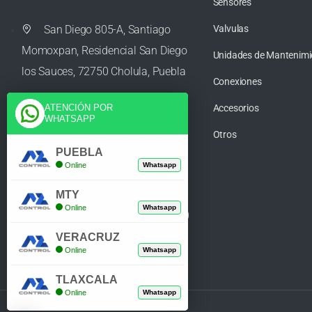
Sensores
San Diego 805-A, Santiago
Valvulas
Momoxpan, Residencial San Diego
Unidades de Mantenimi
los Sauces, 72750 Cholula, Puebla
Conexiones
Accesorios
ATENCIÓN POR
WHATSAPP
ventas@azcontrolpuebla.com
Otros
PUEBLA
Online
Whatsapp
272 282 8890
MTY
Online
Whatsapp
Poniente. 7 469, Centro, 94370
Orizaba, Veracruz
VERACRUZ
Online
Whatsapp
TLAXCALA
Online
Whatsapp