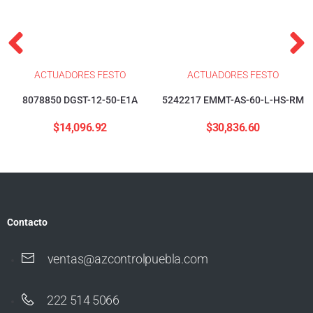
ACTUADORES FESTO
ACTUADORES FESTO
8078850 DGST-12-50-E1A
5242217 EMMT-AS-60-L-HS-RM
$
14,096.92
$
30,836.60
Contacto
ventas@azcontrolpuebla.com
222 514 5066