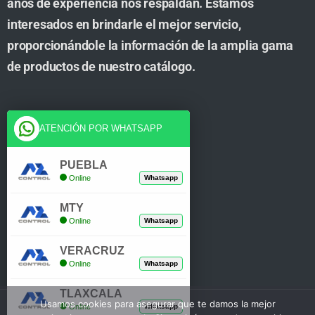
años de experiencia nos respaldan. Estamos
interesados en brindarle el mejor servicio,
proporcionándole la información de la amplia gama
de productos de nuestro catálogo.
Cuenta
ATENCIÓN POR WHATSAPP
Tienda
PUEBLA
Online
Whatsapp
Carrito
MTY
Mi Cuenta
Online
Whatsapp
Verificar Compra
VERACRUZ
Online
Whatsapp
TLAXCALA
Usamos cookies para asegurar que te damos la mejor
Online
Whatsapp