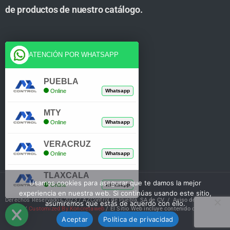
de productos de nuestro catálogo.
Cuenta
ATENCIÓN POR WHATSAPP
Tienda
PUEBLA
Online
Whatsapp
Carrito
MTY
Mi Cuenta
Online
Whatsapp
Verificar Compra
VERACRUZ
Online
Whatsapp
TLAXCALA
Usamos cookies para asegurar que te damos la mejor
Online
Whatsapp
experiencia en nuestra web. Si continúas usando este sitio,
Derechos Reservados 2023 / AZControl de Puebla, SA de CV. /
Aviso de Privacidad
asumiremos que estás de acuerdo con ello.
/
Customized By Koncretaweb
/ El Sitio Web incluye contenido de IA
Aceptar
Política de privacidad