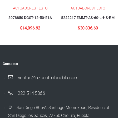
ACTUADORES FESTO
ACTUADORES FESTO
8078850 DGST-12-50-E1A
5242217 EMMT-AS-60-L-HS-RM
$
14,096.92
$
30,836.60
Contacto
ventas@azcontrolpuebla.com
222 514 5066
San Diego 805-A, Santiago Momoxpan, Residencial
San Diego los Sauces, 72750 Cholula, Puebla