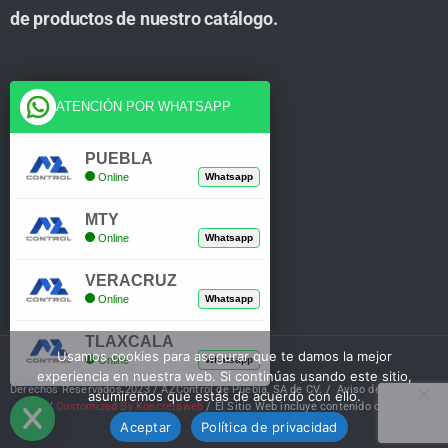
de productos de nuestro catálogo.
Cuenta
ATENCIÓN POR WHATSAPP
Tienda
PUEBLA
Online
Whatsapp
Carrito
MTY
Mi Cuenta
Online
Whatsapp
Verificar Compra
VERACRUZ
Online
Whatsapp
TLAXCALA
Usamos cookies para asegurar que te damos la mejor
Online
Whatsapp
experiencia en nuestra web. Si continúas usando este sitio,
Derechos Reservados 2023 / AZControl de Puebla, SA de CV. /
Aviso de Privacidad
asumiremos que estás de acuerdo con ello.
/
Customized By Koncretaweb
/ El Sitio Web incluye contenido de IA
Aceptar
Política de privacidad