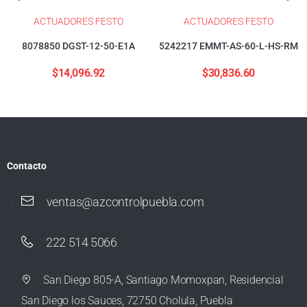
ACTUADORES FESTO
ACTUADORES FESTO
8078850 DGST-12-50-E1A
5242217 EMMT-AS-60-L-HS-RM
$
14,096.92
$
30,836.60
Contacto
ventas@azcontrolpuebla.com
222 514 5066
San Diego 805-A, Santiago Momoxpan, Residencial
San Diego los Sauces, 72750 Cholula, Puebla