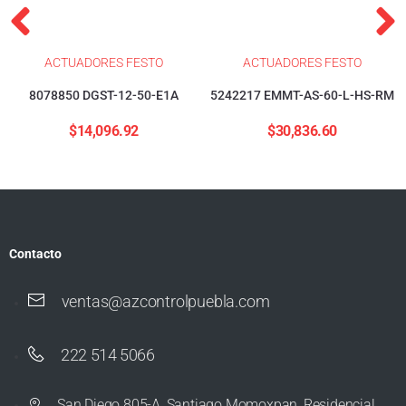
ACTUADORES FESTO
ACTUADORES FESTO
8078850 DGST-12-50-E1A
5242217 EMMT-AS-60-L-HS-RM
$
14,096.92
$
30,836.60
Contacto
ventas@azcontrolpuebla.com
222 514 5066
San Diego 805-A, Santiago Momoxpan, Residencial