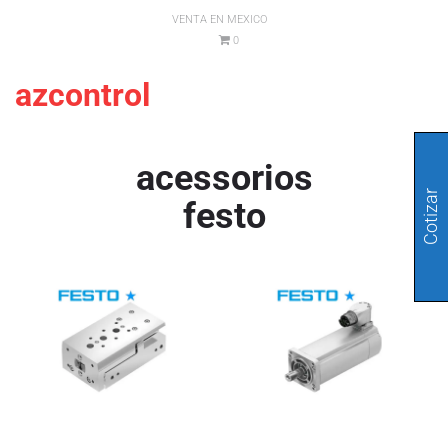
VENTA EN MEXICO
0
azcontrol
acessorios
Cotizar
festo