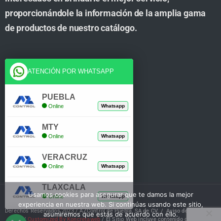
proporcionándole la información de la amplia gama
de productos de nuestro catálogo.
Cuenta
ATENCIÓN POR WHATSAPP
Tienda
PUEBLA
Online
Whatsapp
Carrito
MTY
Mi Cuenta
Online
Whatsapp
Verificar Compra
VERACRUZ
Online
Whatsapp
TLAXCALA
Usamos cookies para asegurar que te damos la mejor
Online
Whatsapp
experiencia en nuestra web. Si continúas usando este sitio,
Derechos Reservados 2023 / AZControl de Puebla, SA de CV. /
Aviso de Privacidad
asumiremos que estás de acuerdo con ello.
/
Customized By Koncretaweb
/ El Sitio Web incluye contenido de IA