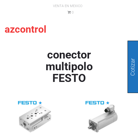
VENTA EN MEXICO
0
azcontrol
conector
Cotizar
multipolo
FESTO