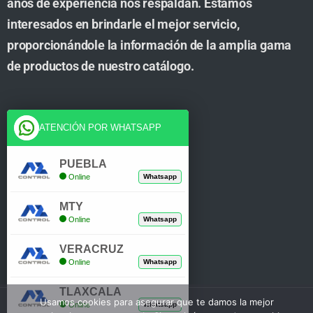
años de experiencia nos respaldan. Estamos
interesados en brindarle el mejor servicio,
proporcionándole la información de la amplia gama
de productos de nuestro catálogo.
Cuenta
ATENCIÓN POR WHATSAPP
Tienda
PUEBLA
Online
Whatsapp
Carrito
MTY
Mi Cuenta
Online
Whatsapp
Verificar Compra
VERACRUZ
Online
Whatsapp
TLAXCALA
Usamos cookies para asegurar que te damos la mejor
Online
Whatsapp