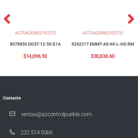
ACTUADORES FESTO
ACTUADORES FESTO
8078850 DGST-12-50-E1A
5242217 EMMT-AS-60-L-HS-RM
$
14,096.92
$
30,836.60
Contacto
ventas@azcontrolpuebla.com
222 514 5066